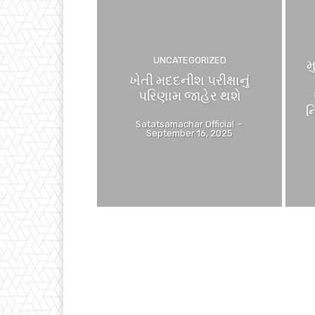
UNCATEGORIZED
મ
ખેતી મદદનીશ પરીક્ષાનું
પરિણામ જાહેર થશે
ન
Satatsamachar Official
-
September 16, 2025