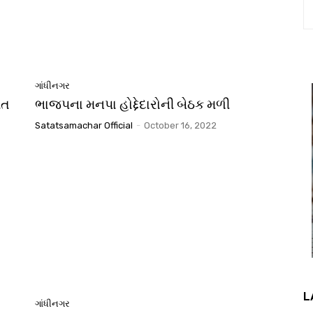
ગાંધીનગર
િત
ભાજપના મનપા હોદ્દેદારોની બેઠક મળી
Satatsamachar Official
-
October 16, 2022
L
ગાંધીનગર