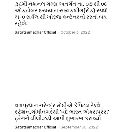
૩૬મી નેશનલ ગેમ્સ અંતર્ગત તા. ૦૭ થી ૦૯
ઓકટોબર દરમ્યાન સાયકલીંગ(રોડ) સ્પર્ધા
ચ-૦ સર્કલ થી ખોરજ કન્ટેનરનો રસ્તો બંધ
રહેશે.
Satatsamachar Official
-
October 6, 2022
વડાપ્રધાન નરેન્દ્ર મોદીએ કેપિટલ રેલ્વે
સ્ટેશન,ગાંધીનગરથી ‘વંદે ભારત એક્સપ્રેસ’
ટ્રેનને લીલીઝંડી આપી શુભારંભ કરાવ્યો
Satatsamachar Official
-
September 30, 2022