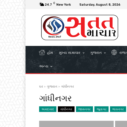
C
24.7
New York
Saturday, August 8, 2026
હોમ
મુખ્ય સમાચાર
ગુજરાત
રાજ
અન્ય
ઘર
ગુજરાત
ગાંધીનગર
ગાંધીનગર
અમદાવાદ
ગાંધીનગર
જામનગર
જૂનાગઢ
ભાવનગર