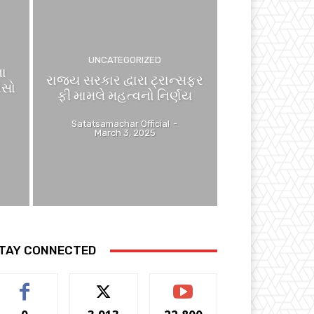
UNCATEGORIZED
ના
રાજ્ય સરકાર દ્વારા ટ્રાન્સફર
ંસો
ફી મામલે મહત્વનો નિર્ણય
Satatsamachar Official
-
March 3, 2025
TAY CONNECTED