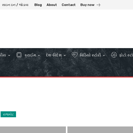
સાઇન ઇન / જોડાવા
Blog
About
Contact
Buy now
કીય
ક્રાઈમ
દેશ-વિદેશ
વિડિયો સ્ટોરી
ફોટો સ્ટ
રાજકોટ