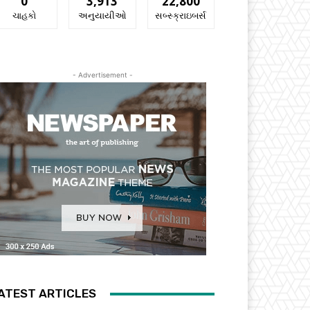
0
3,913
22,800
ચાહકો
અનુયાયીઓ
સબ્સ્ક્રાઇબર્સ
- Advertisement -
ATEST ARTICLES