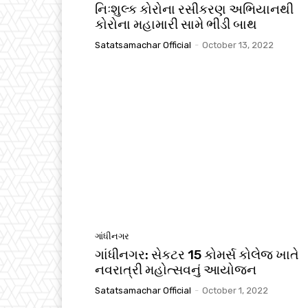
નિઃશુલ્ક કોરોના રસીકરણ અભિયાનથી
કોરોના મહામારી સામે ભીડી બાથ
Satatsamachar Official
-
October 13, 2022
ગાંધીનગર
ગાંધીનગર: સેકટર 15 કોમર્સ કોલેજ ખાતે
નવરાત્રી મહોત્સવનું આયોજન
Satatsamachar Official
-
October 1, 2022