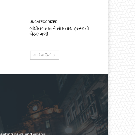
UNCATEGORIZED
ગાંધીનગર ખાતે સોમનાથ ટ્રસ્ટની
બેઠક મળી
વધારે માહિતી
breaking news and videos