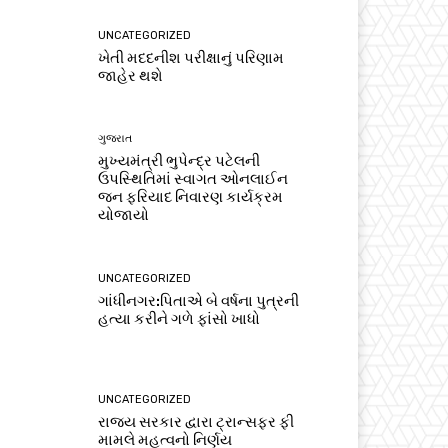
UNCATEGORIZED
ખેતી મદદનીશ પરીક્ષાનું પરિણામ
જાહેર થશે
ગુજરાત
મુખ્યમંત્રી ભુપેન્દ્ર પટેલની
ઉપસ્થિતિમાં સ્વાગત ઓનલાઈન
જન ફરિયાદ નિવારણ કાર્યક્રમ
યોજાયો
UNCATEGORIZED
ગાંધીનગર:પિતાએ બે વર્ષના પુત્રની
હત્યા કરીને ગળે ફાંસો ખાધો
UNCATEGORIZED
રાજ્ય સરકાર દ્વારા ટ્રાન્સફર ફી
મામલે મહત્વનો નિર્ણય