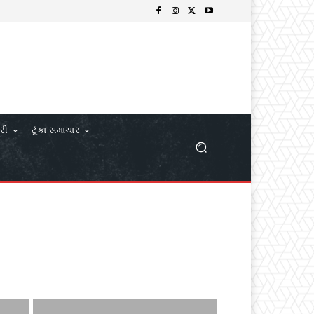
ોરી
ટૂંકા સમાચાર