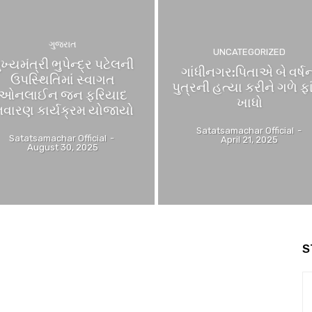
ગુજરાત
UNCATEGORIZED
ુખ્યમંત્રી ભુપેન્દ્ર પટેલની
ગાંધીનગર:પિતાએ બે વર્ષ
ઉપસ્થિતિમાં સ્વાગત
પુત્રની હત્યા કરીને ગળે ફા
ઓનલાઈન જન ફરિયાદ
ખાધો
િવારણ કાર્યક્રમ યોજાયો
Satatsamachar Official
-
Satatsamachar Official
-
April 21, 2025
August 30, 2025
S