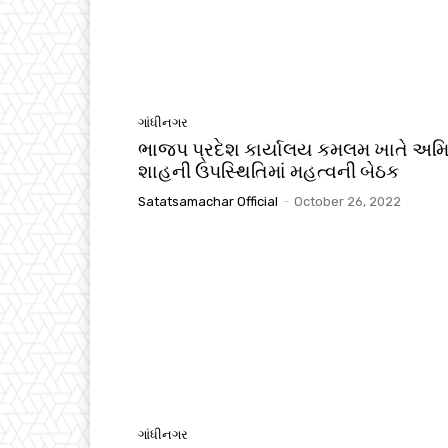
ગાંધીનગર
ભાજપ પ્રદેશ કાર્યાલય કમલમ ખાતે અમ
શાહની ઉપસ્થિતિમાં મહત્વની બેઠક
Satatsamachar Official
-
October 26, 2022
ગાંધીનગર