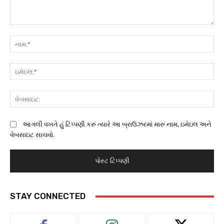
ટિપ્પણી:
નામ
ઇમ
વેબ
આગલી વખતે હું ટિપ્પણી કરું ત્યારે આ બ્રાઉઝરમાં મારું નામ, ઇમેઇલ અને
વેબસાઇટ સાચવો.
STAY CONNECTED