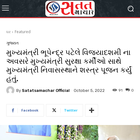
ઘર
Featured
ગુજરાત
મુખ્યમંત્રી ભૂપેન્દ્ર પટેલે વિજયાદશમી ના
અવસરે મુખ્યમંત્રી સુરક્ષા કર્મીઓ સાથે
મુખ્યમંત્રી નિવાસસ્થાને શસ્ત્ર પૂજન કર્યું
હતું.
By
Satatsamachar Official
91
0
October 5, 2022
Facebook
Twitter