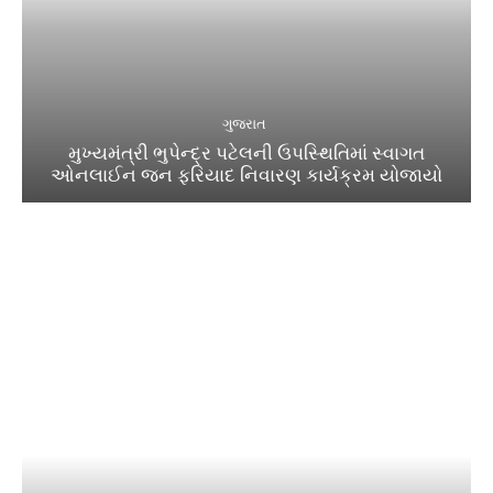
ગુજરાત
મુખ્યમંત્રી ભુપેન્દ્ર પટેલની ઉપસ્થિતિમાં સ્વાગત
ઓનલાઈન જન ફરિયાદ નિવારણ કાર્યક્રમ યોજાયો