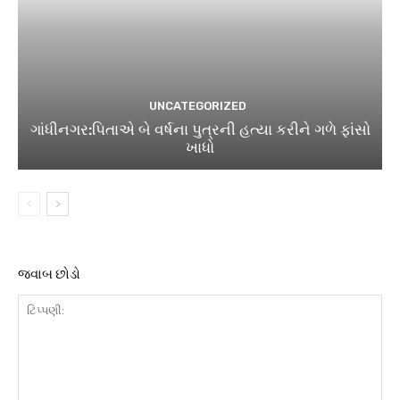
UNCATEGORIZED
ગાંધીનગર:પિતાએ બે વર્ષના પુત્રની હત્યા કરીને ગળે ફાંસો
ખાધો
જવાબ છોડો