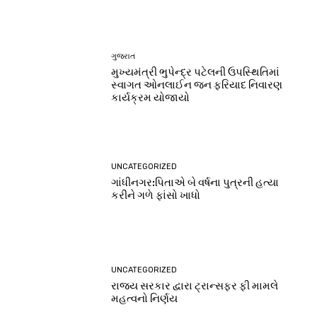
ગુજરાત
મુખ્યમંત્રી ભુપેન્દ્ર પટેલની ઉપસ્થિતિમાં
સ્વાગત ઓનલાઈન જન ફરિયાદ નિવારણ
કાર્યક્રમ યોજાયો
UNCATEGORIZED
ગાંધીનગર:પિતાએ બે વર્ષના પુત્રની હત્યા
કરીને ગળે ફાંસો ખાધો
UNCATEGORIZED
રાજ્ય સરકાર દ્વારા ટ્રાન્સફર ફી મામલે
મહત્વનો નિર્ણય