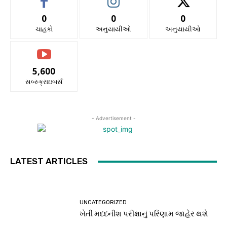
0
0
0
ચાહકો
અનુયાયીઓ
અનુયાયીઓ
5,600
સબ્સ્ક્રાઇબર્સ
- Advertisement -
LATEST ARTICLES
UNCATEGORIZED
ખેતી મદદનીશ પરીક્ષાનું પરિણામ જાહેર થશે