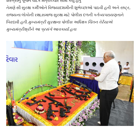
શસ્ત્રોનું પૂજન વૈદિક મંત્રોચ્ચાર સાથે કર્યું હતું
તેમણે સૌ સુરક્ષા કર્મીઓને વિજયાદશમીની શુભેચ્છાઓ પાઠવી હતી અને રાષ્ટ્ર,
રાજ્યના લોકોની રક્ષા,સમાજ સુરક્ષા માટે પોલીસ દળની કર્તવ્યપરાયણતાને
બિરદાવી હતી.
મુખ્યમંત્રી સુરક્ષાના પોલીસ અધિક્ષક ચિંતન તેરૈયાએ
મુખ્યમંત્રીશ્રીને આ પ્રસંગે આવકાર્યા હતા