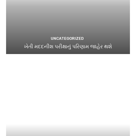
UNCATEGORIZED
ખેતી મદદનીશ પરીક્ષાનું પરિણામ જાહેર થશે