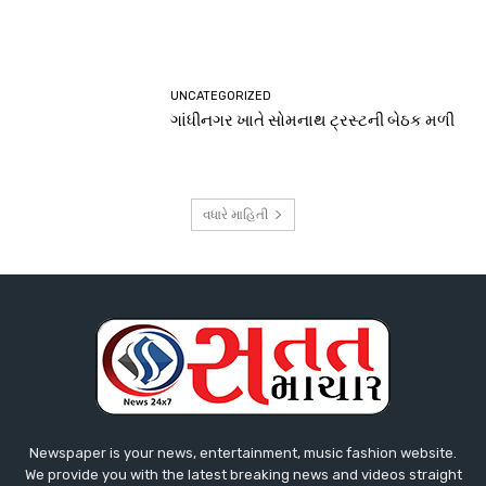
UNCATEGORIZED
ગાંધીનગર ખાતે સોમનાથ ટ્રસ્ટની બેઠક મળી
વધારે માહિતી
Newspaper is your news, entertainment, music fashion website.
We provide you with the latest breaking news and videos straight