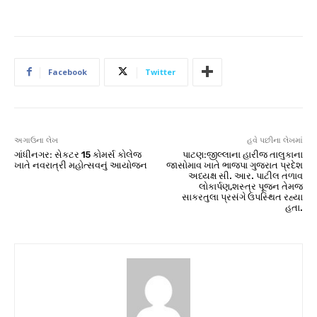
Facebook
Twitter
અગાઉના લેખ
હવે પછીના લેખમાં
ગાંધીનગર: સેકટર 15 કોમર્સ કોલેજ
પાટણ:જીલ્લાના હારીજ તાલુકાના
ખાતે નવરાત્રી મહોત્સવનું આયોજન
જાસોમાવ ખાતે ભાજપા ગુજરાત પ્રદેશ
અધ્યક્ષ સી. આર. પાટીલ તળાવ
લોકાર્પણ,શસ્ત્ર પૂજન તેમજ
સાકરતુલા પ્રસંગે ઉપસ્થિત રહ્યા
હતા.