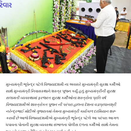
મુખ્યમંત્રી ભૂપેન્દ્ર પટેલે વિજયાદશમી ના અવસરે મુખ્યમંત્રી સુરક્ષા કર્મીઓ
સાથે મુખ્યમંત્રી નિવાસસ્થાને શસ્ત્ર પૂજન કર્યું હતું.
મુખ્યમંત્રીની સુરક્ષા
સલામતી વ્યવસ્થામાં ફરજરત સુરક્ષા કર્મીઓના શસ્ત્રોના પ્રતિ વર્ષ
વિજયાદશમીએ શાસ્ત્રોકત પૂજન ની પરંપરા હાલના દેશના વડાપ્રધાનશ્રી
નરેન્દ્રભાઈ મોદીએ ગુજરાતમાં તેમના મુખ્યમંત્રી કાર્યકાળ દરમિયાન શરૂ
કરાવી છે
આજે વિજયાદશમીએ મુખ્યમંત્રી ભૂપેન્દ્ર પટેલે આ પરંપરા આગળ
ધપાવતા પોતાની સુરક્ષા વ્યવસ્થા સંભાળતા પોલીસ દળના કર્મીઓ સાથે તેમના